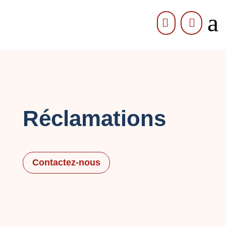
a


Réclamations
Contactez-nous