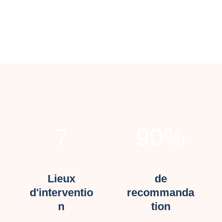
7
90
%
Lieux
de
d'interventio
recommanda
n
tion