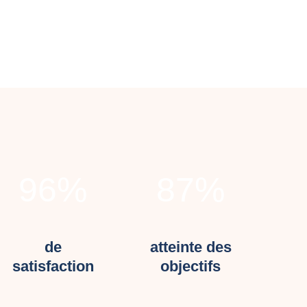
96
%
87
%
de
atteinte des
satisfaction
objectifs