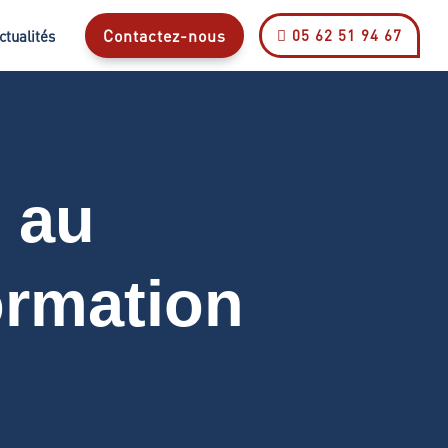
Contactez-nous
05 62 51 94 67
ctualités

e au
ormation