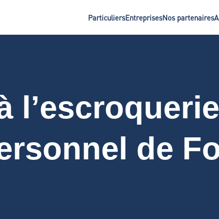
Particuliers
Entreprises
Nos partenaires
A
à l’escroqueri
rsonnel de F