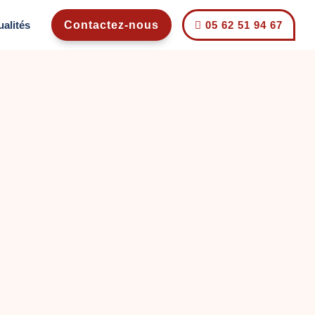
ualités
Contactez-nous
05 62 51 94 67

e