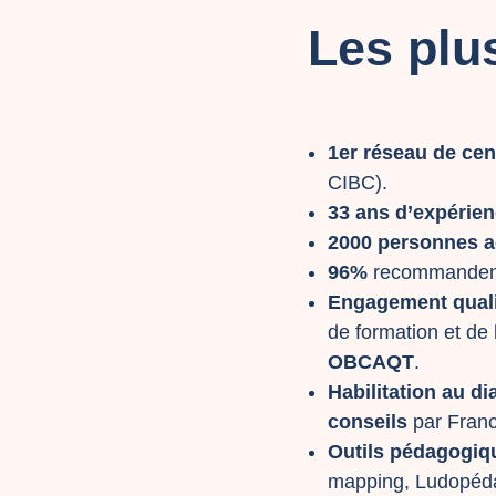
Les plu
1er réseau de cen
CIBC).
33 ans d’expérie
2000 personnes 
96%
recommandent
Engagement quali
de formation et de
OBCAQT
.
Habilitation au d
conseils
par Franc
Outils pédagogiq
mapping, Ludopédag