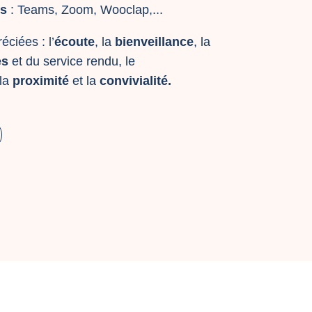
es
: Teams, Zoom, Wooclap,...
éciées : l’
écoute
, la
bienveillance
, la
es
et du service rendu, le
 la
proximité
et la
convivialité.