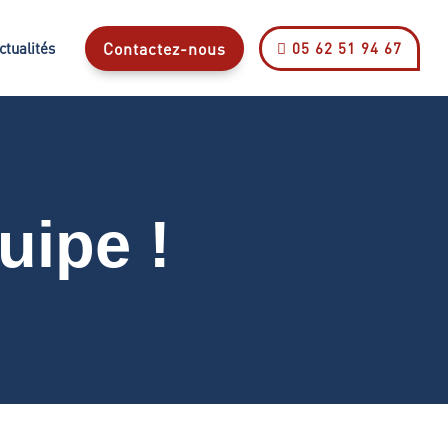
Contactez-nous
05 62 51 94 67
ctualités

uipe !