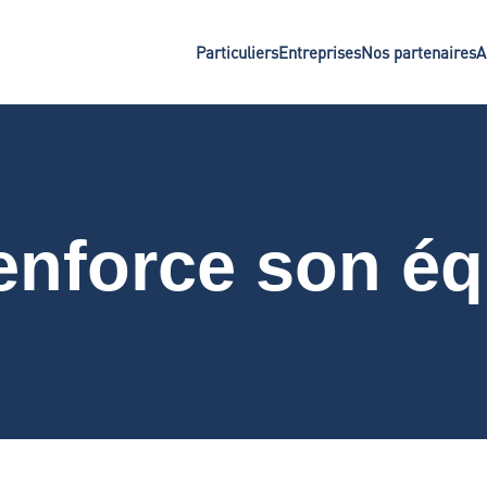
Particuliers
Entreprises
Nos partenaires
A
enforce son éq