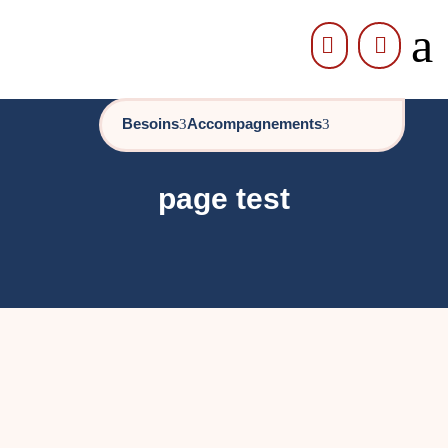
a


Besoins
Accompagnements
page test