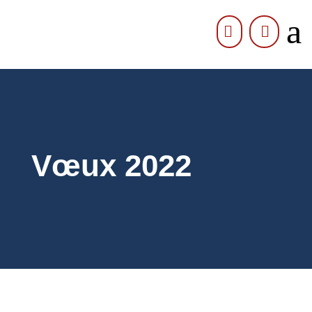
a


Vœux 2022