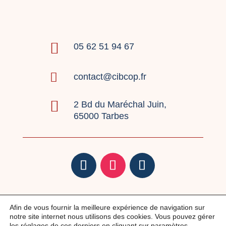

05 62 51 94 67

contact@cibcop.fr

2 Bd du Maréchal Juin,
65000 Tarbes
Mentions légales
|
Politique de confidentialité
|
Afin de vous fournir la meilleure expérience de navigation sur
Réclamations
notre site internet nous utilisons des cookies. Vous pouvez gérer
les réglages de ces derniers en cliquant sur
paramètres
.