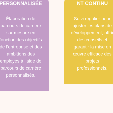
PERSONNALISÉE
NT CONTINU
Élaboration de
Suivi régulier pour
parcours de carrière
ajuster les plans de
sur mesure en
développement, offri
fonction des objectifs
des conseils et
de l’entreprise et des
garantir la mise en
ambitions des
œuvre efficace des
employés à l’aide de
projets
parcours de carrière
professionnels.
personnalisés.