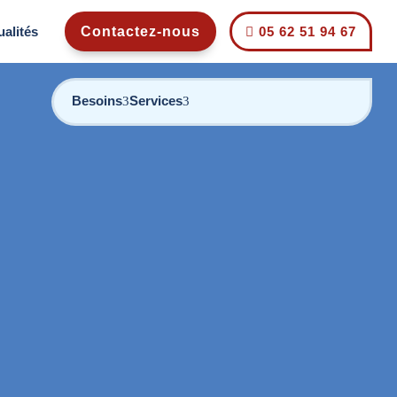
ualités
Contactez-nous
05 62 51 94 67

Besoins
Services