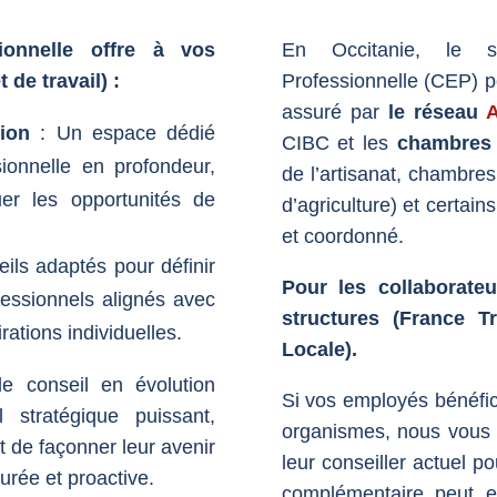
ionnelle offre à vos
En Occitanie, le s
 de travail) :
Professionnelle (CEP) po
assuré par
le réseau
A
ion
: Un espace dédié
CIBC et les
chambres 
sionnelle en profondeur,
de l’artisanat, chambre
er les opportunités de
d’agriculture) et certain
et coordonné.
ils adaptés pour définir
Pour les collaborate
fessionnels alignés avec
structures (
France Tr
irations individuelles.
Locale).
e conseil en évolution
Si vos employés bénéfi
 stratégique puissant,
organismes, nous vous 
t de façonner leur avenir
leur conseiller actuel 
urée et proactive.
complémentaire peut en