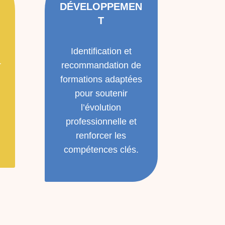
DÉVELOPPEMEN
T
Identification et
r
recommandation de
formations adaptées
pour soutenir
l’évolution
professionnelle et
renforcer les
compétences clés.